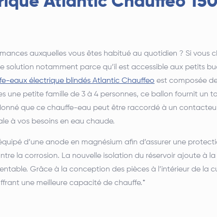
ique Atlantic Chauffeo 150l
ormances auxquelles vous êtes habitué au quotidien ? Si vous c
re solution notamment parce qu’il est accessible aux petits bud
-eaux électrique blindés Atlantic Chauffeo
est composée de 
tes une petite famille de 3 à 4 personnes, ce ballon fournit un 
nné que ce chauffe-eau peut être raccordé à un contacteur jour
le à vos besoins en eau chaude.
équipé d’une anode en magnésium afin d’assurer une protecti
tre la corrosion. La nouvelle isolation du réservoir ajoute à
ntable. Grâce à la conception des pièces à l’intérieur de la cuv
ffrant une meilleure capacité de chauffe.*