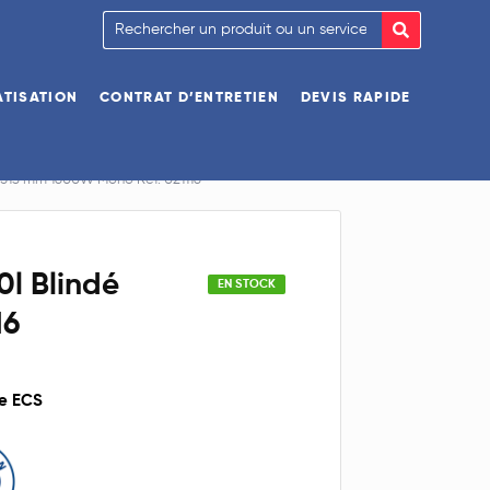
ATISATION
CONTRAT D’ENTRETIEN
DEVIS RAPIDE
e 513 mm 1600W Mono Réf. 021116
0l Blindé
EN STOCK
16
ue ECS