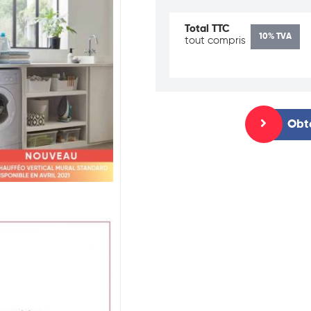
Total TTC
10% TVA
tout compris
Obte