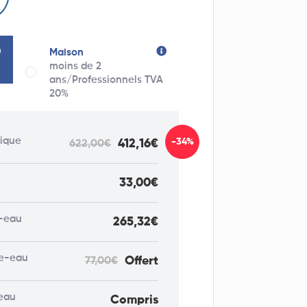
Maison
moins de 2
ans/Professionnels TVA
20%
rique
-34%
412,16€
622,00€
33,00€
-eau
265,32€
fe-eau
Offert
77,00€
eau
Compris