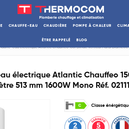
Plomberie chauffage et climatisation
GE
CHAUFFE-EAU
CHAUDIÈRE
POMPE À CHALEUR
CLIM
ÊTRE RAPPELÉ
BLOG
Chauffe-eau électrique Atlantic Chauffeo 150l Blindé Vertical Mural Diamètr
au électrique Atlantic Chauffeo 15
ètre 513 mm 1600W Mono Réf. 0211
Classe énérgétiq