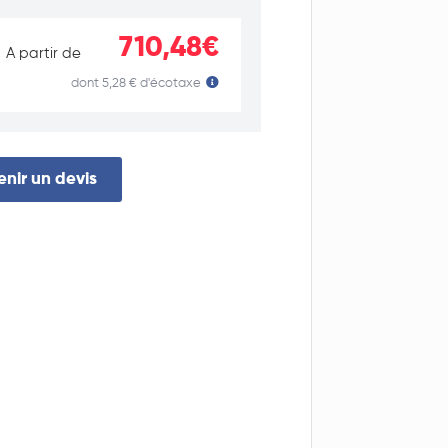
710,48€
A partir de
dont 5,28 € d'écotaxe
nir un devis