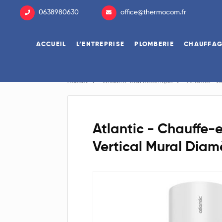
0638980630
office@thermocom.fr
ACCUEIL
L’ENTREPRISE
PLOMBERIE
CHAUFFA
Accueil
Chauffe-eau électrique
Atlantic - 
Atlantic - Chauffe-e
Vertical Mural Diam