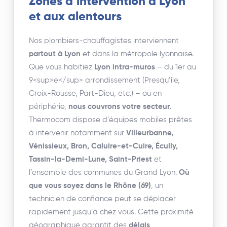
Zones d’intervention à Lyon
et aux alentours
Nos plombiers-chauffagistes interviennent
partout à Lyon
et dans la métropole lyonnaise.
Que vous habitiez
Lyon intra-muros
– du 1er au
9<sup>e</sup> arrondissement (Presqu’île,
Croix-Rousse, Part-Dieu, etc.) – ou en
périphérie,
nous couvrons votre secteur
.
Thermocom dispose d’équipes mobiles prêtes
à intervenir notamment sur
Villeurbanne,
Vénissieux, Bron, Caluire-et-Cuire, Écully,
Tassin-la-Demi-Lune, Saint-Priest
et
l’ensemble des communes du Grand Lyon.
Où
que vous soyez dans le Rhône (69)
, un
technicien de confiance peut se déplacer
rapidement jusqu’à chez vous. Cette proximité
géographique garantit des
délais