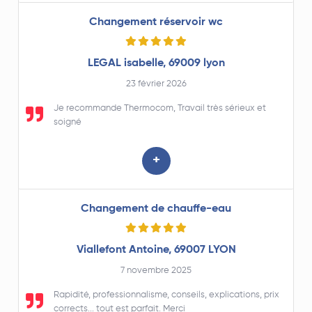
mail et l'aspect administratif de l'entreprise Thermocom
que je n'hésite pas à recommander.
Changement réservoir wc
LEGAL isabelle, 69009 lyon
23 février 2026
Je recommande Thermocom, Travail très sérieux et
soigné
+
Changement de chauffe-eau
Viallefont Antoine, 69007 LYON
7 novembre 2025
Rapidité, professionnalisme, conseils, explications, prix
corrects... tout est parfait. Merci