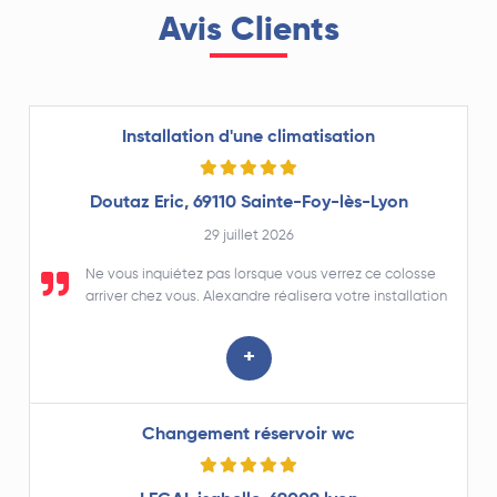
Avis Clients
Installation d'une climatisation
Doutaz Eric, 69110 Sainte-Foy-lès-Lyon
29 juillet 2026
Ne vous inquiétez pas lorsque vous verrez ce colosse
arriver chez vous. Alexandre réalisera votre installation
avec un grand professionnalisme et le plus grand soin,
prenant le temps de répondre à vos questions si
+
nécessaire. Un grand merci à lui et à Stéphane qui entre
autres assure l'accueil téléphonique, les échanges de
mail et l'aspect administratif de l'entreprise Thermocom
que je n'hésite pas à recommander.
Changement réservoir wc