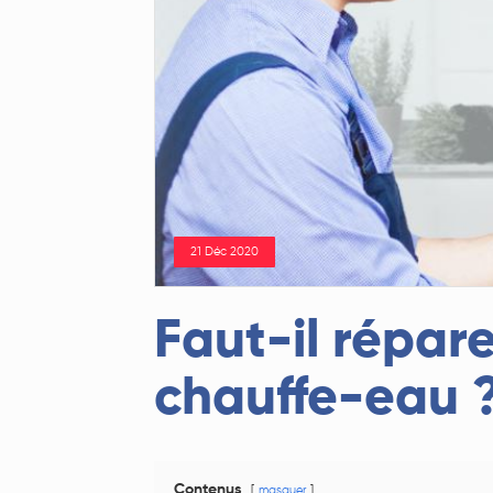
21 Déc 2020
Faut-il répar
chauffe-eau 
Contenus
masquer