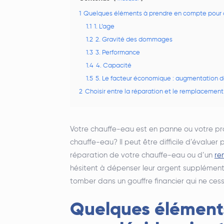
1
Quelques éléments à prendre en compte pour d
1.1
1. L’age
1.2
2. Gravité des dommages
1.3
3. Performance
1.4
4. Capacité
1.5
5. Le facteur économique : augmentation d
2
Choisir entre la réparation et le remplacemen
Votre chauffe-eau est en panne ou votre pr
chauffe-eau? Il peut être difficile d’évalu
réparation de votre chauffe-eau ou d’un
re
hésitent à dépenser leur argent supplémenta
tomber dans un gouffre financier qui ne ces
Quelques élément