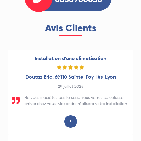
0638980630
Avis Clients
Installation d'une climatisation
Doutaz Eric, 69110 Sainte-Foy-lès-Lyon
29 juillet 2026
Ne vous inquiétez pas lorsque vous verrez ce colosse
arriver chez vous. Alexandre réalisera votre installation
avec un grand professionnalisme et le plus grand soin,
prenant le temps de répondre à vos questions si
+
nécessaire. Un grand merci à lui et à Stéphane qui entre
autres assure l'accueil téléphonique, les échanges de
mail et l'aspect administratif de l'entreprise Thermocom