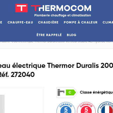
Plomberie chauffage et climatisation
GE
CHAUFFE-EAU
CHAUDIÈRE
POMPE À CHALEUR
CLIM
ÊTRE RAPPELÉ
BLOG
hauffe-eau électrique Thermor Duralis 200l Vertical Stable Aci Hybride Réf.
au électrique Thermor Duralis 200l
Réf. 272040
Classe énérgétiq