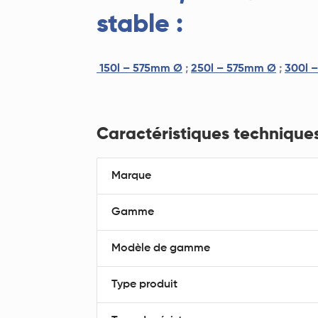
stable :
150l – 575mm Ø
;
250l – 575mm Ø
;
300l 
Caractéristiques technique
Marque
Gamme
Modèle de gamme
Type produit