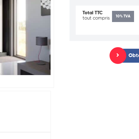
Total TTC
10% TVA
tout compris
Obte