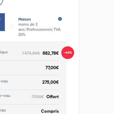
Maison
moins de 2
ans/Professionnels TVA
20%
rique
-44%
882,78€
1 573,00€
77,00€
-eau
275,00€
fe-eau
Offert
77,00€
eau
Compris