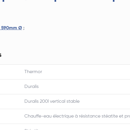
– 590mm Ø
;
s
Thermor
Duralis
Duralis 200l vertical stable
Chauffe-eau électrique à résistance stéatite et pr