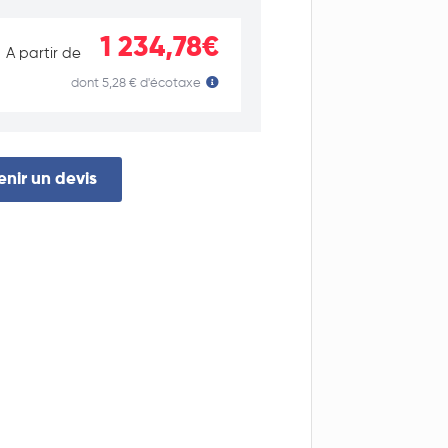
1 234,78€
A partir de
dont 5,28 € d'écotaxe
nir un devis