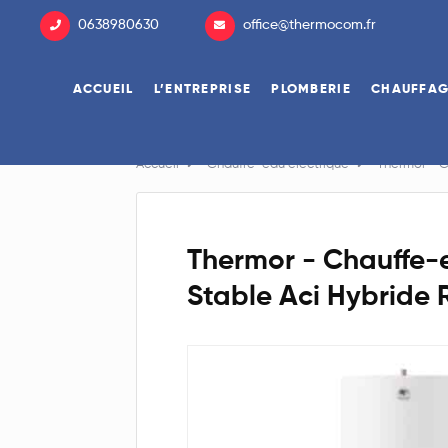
0638980630
office@thermocom.fr
ACCUEIL
L’ENTREPRISE
PLOMBERIE
CHAUFFA
Accueil
Chauffe-eau électrique
Thermor - C
Thermor - Chauffe-e
Stable Aci Hybride 