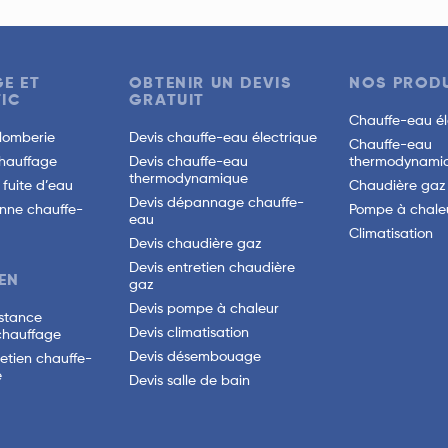
E ET
OBTENIR UN DEVIS
NOS PRODU
IC
GRATUIT
Chauffe-eau él
lomberie
Devis chauffe-eau électrique
Chauffe-eau
hauffage
Devis chauffe-eau
thermodynami
thermodynamique
fuite d’eau
Chaudière gaz
Devis dépannage chauffe-
nne chauffe-
Pompe à chale
eau
Climatisation
Devis chaudière gaz
Devis entretien chaudière
EN
gaz
Devis pompe à chaleur
istance
Devis climatisation
chauffage
Devis désembouage
retien chauffe-
e
Devis salle de bain