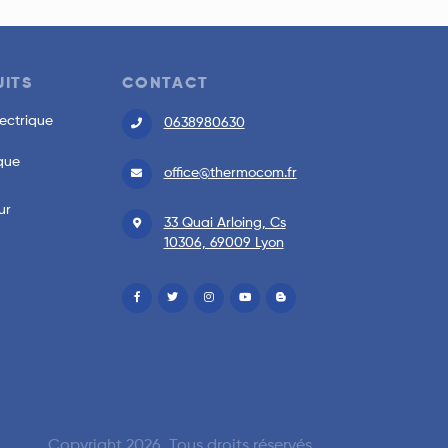
ITS
CONTACT
ectrique
0638980630
que
office@thermocom.fr
ur
33 Quai Arloing, Cs
10306, 69009 Lyon
Copyright 2026. Tous droits réservés