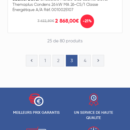
Themaplus Condens 26 kW MA 26-CS/1 Classe
Énergétique A/A Réf. 0010025107
2 868,00€
-21%
3 622,80€
25 de 80 produits
1
2
3
4
MEILLEURS PRIX GARANTIS
UN SERVICE DE HAUTE
QUALITE