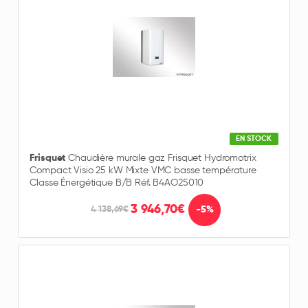
EN STOCK
Frisquet
Chaudière murale gaz Frisquet Hydromotrix
Compact Visio 25 kW Mixte VMC basse température
Classe Énergétique B/B Réf. B4AO25010
3 946,70€
-5%
4 138,69€