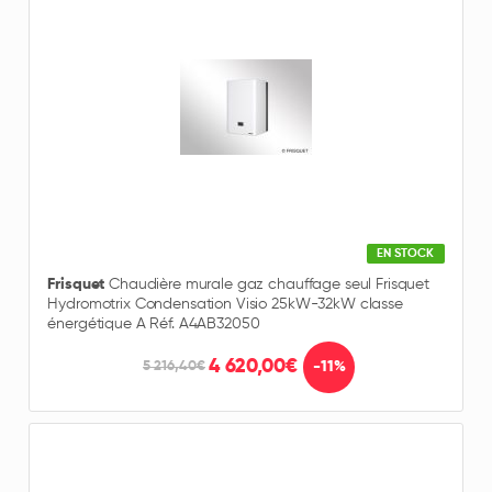
EN STOCK
Frisquet
Chaudière murale gaz chauffage seul Frisquet
Hydromotrix Condensation Visio 25kW-32kW classe
énergétique A Réf. A4AB32050
4 620,00€
-11%
5 216,40€