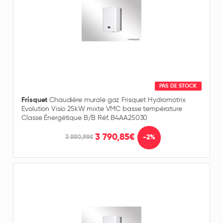
PAS DE STOCK
Frisquet
Chaudière murale gaz Frisquet Hydromotrix
Evolution Visio 25kW mixte VMC basse température
Classe Énergétique B/B Réf. B4AA25030
3 790,85€
-2%
3 880,98€