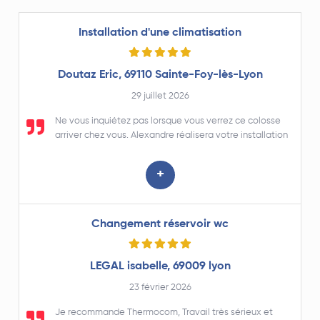
Installation d'une climatisation
Doutaz Eric, 69110 Sainte-Foy-lès-Lyon
29 juillet 2026
Ne vous inquiétez pas lorsque vous verrez ce colosse
arriver chez vous. Alexandre réalisera votre installation
avec un grand professionnalisme et le plus grand soin,
prenant le temps de répondre à vos questions si
+
nécessaire. Un grand merci à lui et à Stéphane qui entre
autres assure l'accueil téléphonique, les échanges de
mail et l'aspect administratif de l'entreprise Thermocom
que je n'hésite pas à recommander.
Changement réservoir wc
LEGAL isabelle, 69009 lyon
23 février 2026
Je recommande Thermocom, Travail très sérieux et