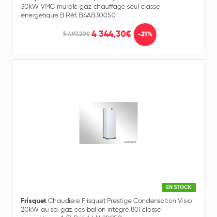
30kW VMC murale gaz chauffage seul classe
énergétique B Réf. B4AB30050
4 344,30€
-21%
5 497,20€
EN STOCK
Frisquet
Chaudière Frisquet Prestige Condensation Visio
20kW au sol gaz ecs ballon intégré 80l classe