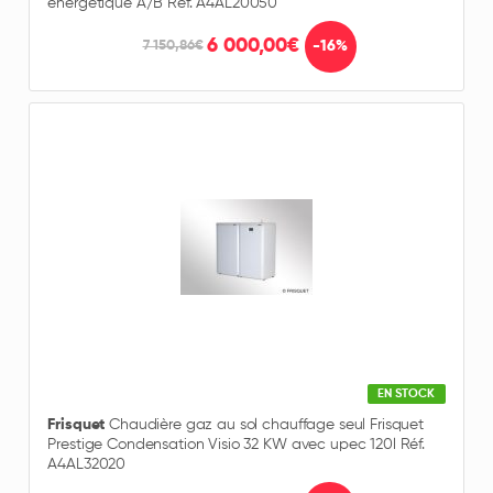
énergétique A/B Réf. A4AL20050
6 000,00€
-16%
7 150,86€
EN STOCK
Frisquet
Chaudière gaz au sol chauffage seul Frisquet
Prestige Condensation Visio 32 KW avec upec 120l Réf.
A4AL32020