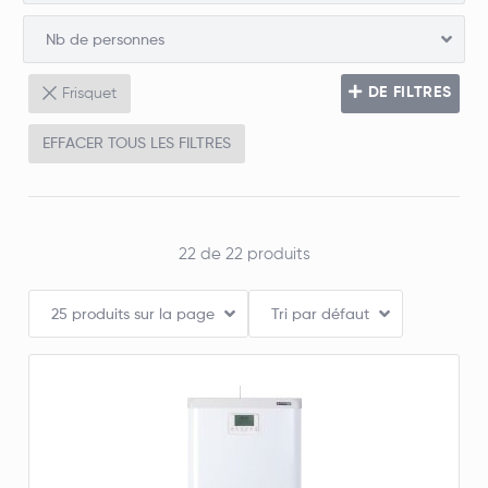
Nb de personnes
DE FILTRES
Frisquet
Douche/bain
EFFACER TOUS LES FILTRES
Production ECS
Fumée
22 de 22 produits
25 produits sur la page
Tri par défaut