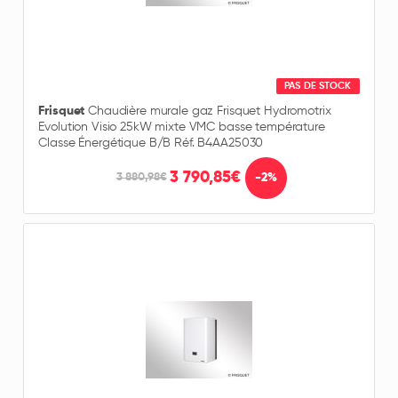
PAS DE STOCK
Frisquet
Chaudière murale gaz Frisquet Hydromotrix
Evolution Visio 25kW mixte VMC basse température
Classe Énergétique B/B Réf. B4AA25030
3 790,85€
-2%
3 880,98€