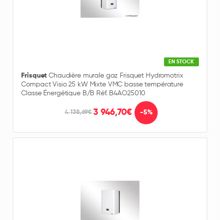
EN STOCK
Frisquet
Chaudière murale gaz Frisquet Hydromotrix
Compact Visio 25 kW Mixte VMC basse température
Classe Énergétique B/B Réf. B4AO25010
3 946,70€
-5%
4 138,69€