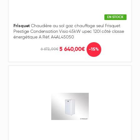
EN STOCK
Frisquet
Chaudière au sol gaz chauffage seul Frisquet
Prestige Condensation Visio 45kW upec 120l côté classe
énergétique A Réf. A4AL45050
5 640,00€
-15%
6 672,00€