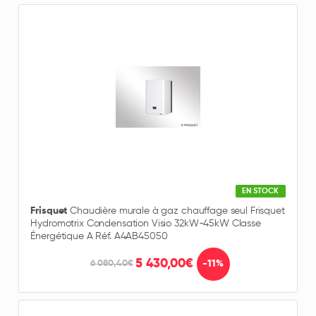
EN STOCK
Frisquet
Chaudière murale à gaz chauffage seul Frisquet
Hydromotrix Condensation Visio 32kW-45kW Classe
Énergétique A Réf. A4AB45050
5 430,00€
-11%
6 080,40€