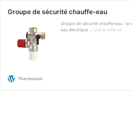
Groupe de sécurité chauffe-eau
Groupe de sécurité chauffe-eau : la 
Grou
eau électrique …
Lire la suite de
de
sécur
chauf
eau
Thermocom