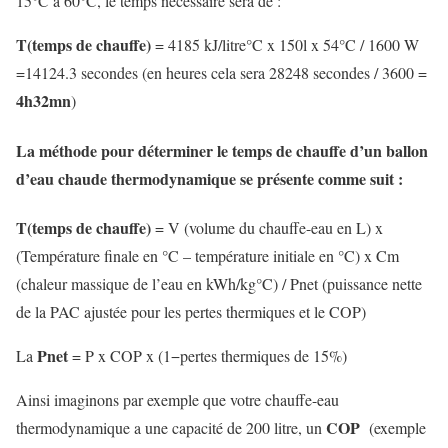
15°C à 60°C, le temps nécessaire sera de :
T(temps de chauffe)
= 4185 kJ/litre°C x 150l x 54°C / 1600 W
=14124.3 secondes (en heures cela sera 28248 secondes / 3600 =
4h32mn
)
La méthode pour déterminer le temps de chauffe d’un ballon
d’eau chaude thermodynamique se présente comme suit :
T(temps de chauffe)
= V (volume du chauffe-eau en L) x
(Température finale en °C – température initiale en °C) x Cm
(chaleur massique de l’eau en kWh/kg°C) / Pnet (puissance nette
de la PAC ajustée pour les pertes thermiques et le COP)
Pnet
La
=
P x
COP
x
(
1
−
pertes thermiques de 15%
)
Ainsi imaginons par exemple que votre chauffe-eau
COP
thermodynamique a une capacité de 200 litre, un
(exemple