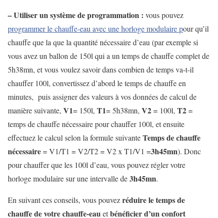
– Utiliser un système de programmation :
vous pouvez
programmer le chauffe-eau avec une horloge modulaire p
our qu’il
chauffe que la que la quantité nécessaire d’eau (par exemple si
vous avez un ballon de 150l qui a un temps de chauffe complet de
5h38mn, et vous voulez savoir dans combien de temps va-t-il
chauffer 100l, convertissez d’abord le temps de chauffe en
minutes, puis assigner des valeurs à vos données de calcul de
V1
T1
V2
T2
manière suivante,
= 150l,
= 5h38mn,
= 100l,
=
temps de chauffe nécessaire pour chauffer 100l, et ensuite
Temps de chauffe
effectuez le calcul selon la formule suivante
nécessaire
3h45mn
= V1/T1 = V2/T2 = V2 x T1/V1 =
). Donc
pour chauffer que les 100l d’eau, vous pouvez régler votre
3h45mn
horloge modulaire sur une intervalle de
.
réduire le temps de
En suivant ces conseils, vous pouvez
chauffe de votre chauffe-eau
bénéficier d’un confort
et