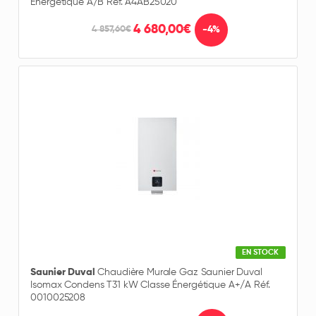
Énergétique A/B Réf. A4AB25020
4 680,00€
-4%
4 857,60€
EN STOCK
Saunier Duval
Chaudière Murale Gaz Saunier Duval
Isomax Condens T31 kW Classe Énergétique A+/A Réf.
0010025208