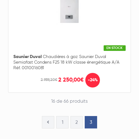
EN STOCK
Saunier Duval
Chaudières à gaz Saunier Duval
Semiafast Condens F25 18 kW classe énergétique A/A
Réf. 0010016081
2 250,00€
-24%
2 959,20€
16 de 66 produits
1
2
3