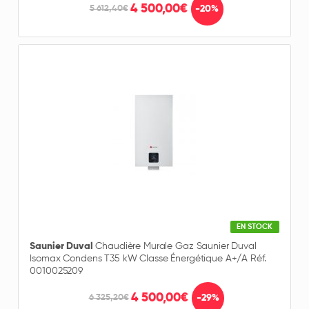
4 500,00€
-20%
5 612,40€
EN STOCK
Saunier Duval
Chaudière Murale Gaz Saunier Duval
Isomax Condens T35 kW Classe Énergétique A+/A Réf.
0010025209
4 500,00€
-29%
6 325,20€