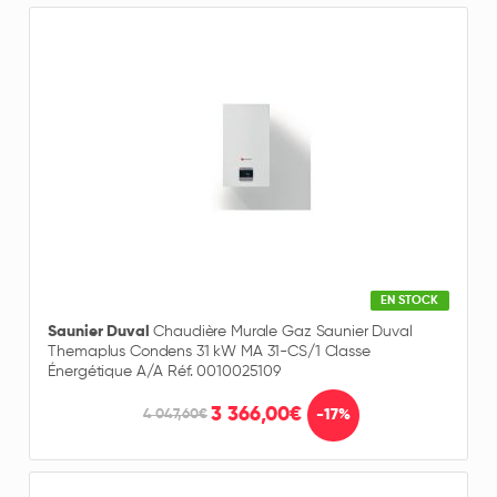
EN STOCK
Saunier Duval
Chaudière Murale Gaz Saunier Duval
Themaplus Condens 31 kW MA 31-CS/1 Classe
Énergétique A/A Réf. 0010025109
3 366,00€
-17%
4 047,60€