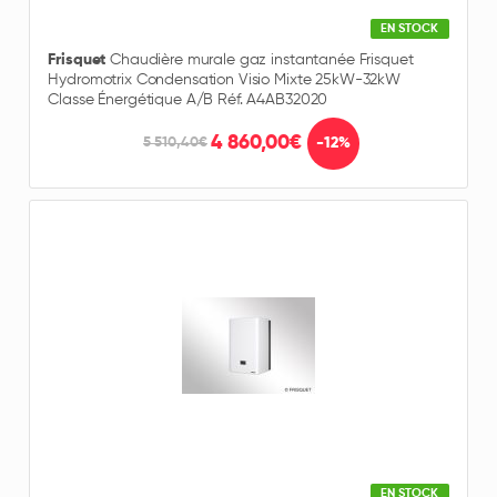
EN STOCK
Frisquet
Chaudière murale gaz instantanée Frisquet
Hydromotrix Condensation Visio Mixte 25kW-32kW
Classe Énergétique A/B Réf. A4AB32020
4 860,00€
-12%
5 510,40€
EN STOCK