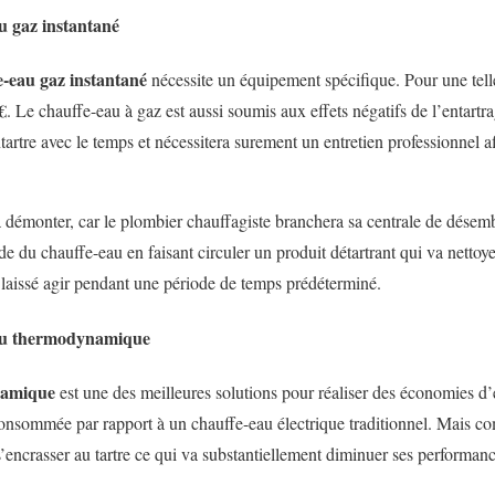
u gaz instantané
e-eau gaz instantané
nécessite un équipement spécifique. Pour une telle
€
. Le chauffe-eau à gaz est aussi soumis aux effets négatifs de l’entartr
entartre avec le temps et nécessitera surement un entretien professionnel 
n à démonter, car le plombier chauffagiste branchera sa centrale de désem
ude du chauffe-eau en faisant circuler un produit détartrant qui va nettoye
e laissé agir pendant une période de temps prédéterminé.
eau thermodynamique
namique
est une des meilleures solutions pour réaliser des économies d’
onsommée par rapport à un chauffe-eau électrique traditionnel. Mais co
s’encrasser au tartre ce qui va substantiellement diminuer ses performanc