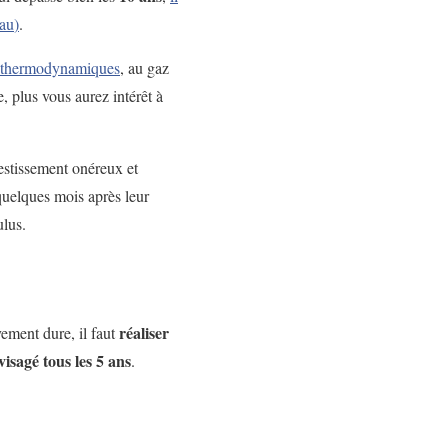
eau
)
.
 thermodynamiques
, au gaz
, plus vous aurez intérêt à
vestissement onéreux et
 quelques mois après leur
ulus.
réaliser
vement dure, il faut
visagé tous les 5 ans
.