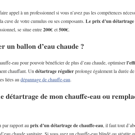
 faire appel à un professionnel si vous n’avez pas les compétences nécessa
Le prix d’un détartrage
la cuve de votre cumulus ou ses composants.
200€
500€
ssionnel, se situe entre
et
.
er un ballon d’eau chaude ?
l’ef
hauffe-eau pour pouvoir bénéficier de plus d’eau chaude, optimiser
détartrage régulier
ément chauffant. Un
prolonge également la durée de v
res liées au
dépannage de chauffe-eau
.
 le détartrage de mon chauffe-eau ou rempl
prix d’un détartrage de chauffe-eau
n par rapport au
, il faut tout d’a
 d’eau chaude sanitaire. Si vous avez un chauffe-eau blindé ou stéatite 