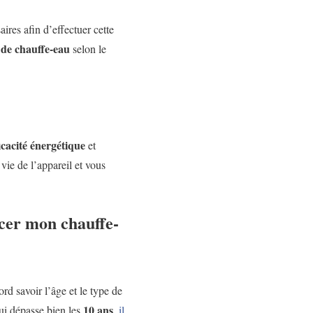
ires afin d’effectuer cette
 de chauffe-eau
selon le
ficacité énergétique
et
ie de l’appareil et vous
acer mon chauffe-
bord savoir l’âge et le type de
10 ans
qui dépasse bien les
,
il