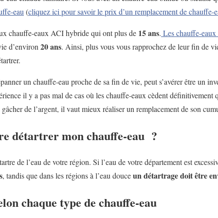
uffe-eau
(
cliquez ici pour savoir le prix d’un remplacement de chauffe-
15 ans
ux chauffe-eaux ACI hybride qui ont plus de
.
Les chauffe-eaux
20 ans
 vie d’environ
. Ainsi, plus vous vous rapprochez de leur fin de vie
tartrer.
épanner un chauffe-eau proche de sa fin de vie, peut s’avérer être un in
périence il y a pas mal de cas où les chauffe-eaux cèdent définitivement
gâcher de l’argent, il vaut mieux réaliser un remplacement de son cum
ire détartrer mon chauffe-eau ?
artre de l’eau de votre région. Si l’eau de votre département est excessi
s
un détartrage doit être en
, tandis que dans les régions à l’eau douce
elon chaque type de chauffe-eau