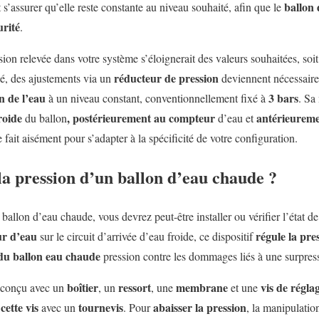
ballon
t s’assurer qu’elle reste constante au niveau souhaité, afin que le
urité
.
ion relevée dans votre système s’éloignerait des valeurs souhaitées, soit 
réducteur de pression
é, des ajustements via un
deviennent nécessaires
n de l’eau
3 bars
à un niveau constant, conventionnellement fixé à
. Sa
froide
,
postérieurement au compteur
antérieureme
du ballon
d’eau et
 fait aisément pour s’adapter à la spécificité de votre configuration.
a pression d’un ballon d’eau chaude ?
 ballon d’eau chaude, vous devrez peut-être installer ou vérifier l’état d
ur d’eau
régule la pre
sur le circuit d’arrivée d’eau froide, ce dispositif
 du ballon eau chaude
pression contre les dommages liés à une surpres
boîtier
ressort
membrane
vis de régla
t conçu avec un
, un
, une
et une
cette vis
tournevis
abaisser la pression
avec un
. Pour
, la manipulatio