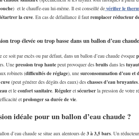
couche
vérifier le
therm
) et le chauffe-eau lui-même. Il est conseillé de
détartrer la cuve
remplacer réducteur de
. En cas de défaillance il faut
sion trop élevée ou trop basse dans un ballon d’eau chaud
p
e ce soit par excès ou par défaut, dans un ballon d’eau chaude évoque
pression trop haute
bruits
tuyau
gers. Une
peut provoquer des
dans les
difficultés de réglage
surconsommation d’eau et d
ux robinets (
), une
cuve
chasses d’eau bruyantes
a
(peut générer des dégâts des eaux) des
’eau
confort sanitaire
Réguler
sécuriser
et le
.
et
la pression de votre r
prolonger sa durée de vie
efficacité et
.
ssion idéale pour un ballon d’eau chaude ?
3 à 3,5 bars
allon d’eau chaude se situe aux alentours de
. Un réducteur