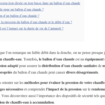
ession trop élevée ou trop basse dans un ballon d’eau chaude
ale pour un ballon d’eau chaude ?
on d’un ballon d’eau chaude ?
e la pression du ballon d’eau chaude et le débit d’eau ?
 est l’impact sur la durée de vie de l’appareil ?
 que l’on remarque un faible débit dans la douche, on ne pense presque j
on chauffe-eau
, le ballon d’eau chaude
équipement 
. Toutefois
est un
ssion adapté
distribution d’eau chaude sanitaire
m
pour assurer la
de
propriée
divers désagréments
du ballon d’eau chaude peut causer
.
méthodes pour évaluer la pression de votre chauff
s orienter sur les
ges nécessaires
l’impact de la pression
rendeme
et comprendre
sur le
. Vous découvrirez aussi l’importance des dispositifs de sécurité tels qu
ation de chauffe-eau à accumulation
.