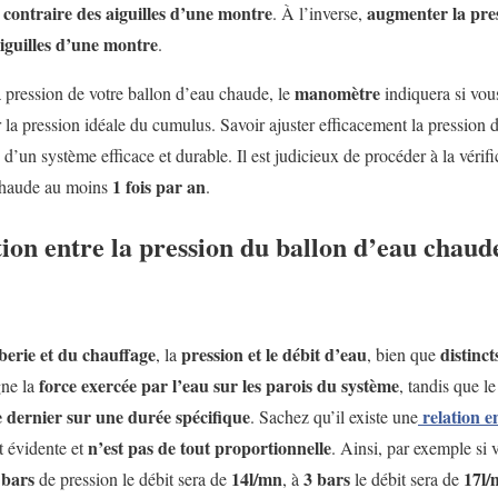
 contraire des aiguilles d’une montre
augmenter la pre
. À l’inverse,
 aiguilles d’une montre
.
manomètre
 pression de votre ballon d’eau chaude, le
indiquera si vous
r la pression idéale du cumulus. Savoir ajuster efficacement la pression 
 d’un système efficace et durable. Il est judicieux de procéder à la vérifi
1 fois par an
 chaude au moins
.
tion entre la pression du ballon d’eau chaude
erie et du chauffage
pression et le débit d’eau
distinct
, la
, bien que
force exercée par l’eau sur les parois du système
gne la
, tandis que l
e dernier sur une durée spécifique
relation en
. Sachez qu’il existe une
n’est pas de tout proportionnelle
ut évidente et
. Ainsi, par exemple si 
 bars
14l/mn
3 bars
17l/
de pression le débit sera de
, à
le débit sera de