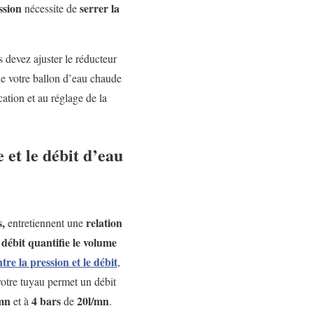
ssion
serrer la
nécessite de
 devez ajuster le réducteur
de votre ballon d’eau chaude
cation et au réglage de la
 et le débit d’eau
s,
relation
entretiennent une
débit quantifie le volume
e
tre la pression et le débit
,
votre tuyau permet un débit
mn
4 bars
20l/mn
et à
de
.