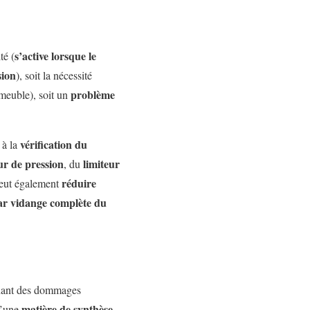
s’active lorsque le
té (
sion
), soit la nécessité
problème
mmeuble), soit un
vérification du
 à la
ur de pression
limiteur
, du
réduire
eut également
ar vidange complète du
înant des dommages
matière de synthèse
d’une