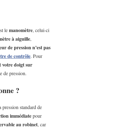
manomètre
st le
, celui-ci
tre à aiguille
,
eur de pression
n’est pas
re de contrôle
. Pour
 votre doigt sur
e de pression.
bonne ?
la pression standard de
ction immédiate
pour
ervable au robinet
, car