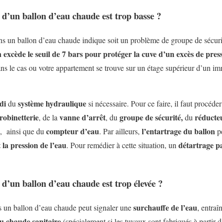
n d’un ballon d’eau chaude est trop basse ?
ns un ballon d’eau chaude indique soit un problème de groupe de sécuri
 excède le seuil de 7 bars pour protéger la cuve d’un excès de pres
dans le cas ou votre appartement se trouve sur un étage supérieur d’un i
di
système hydraulique
du
si nécessaire. Pour ce faire, il faut procéder
robinetterie
vanne d’arrêt
groupe de sécurité,
réducte
, de la
, du
du
compteur d’eau
l’entartrage du ballon
, ainsi que du
. Par ailleurs,
p
t la pression de l’eau
détartrage p
. Pour remédier à cette situation, un
n d’un ballon d’eau chaude est trop élevée ?
surchauffe de l’eau
 un ballon d’eau chaude peut signaler une
, entra
u chaude sanitaire
(spécialement si les tuyaux sont fabriqués à partir 