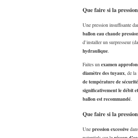
Que faire si la pressio
Une pression insuffisante da
ballon eau chaude pression
d’installer un surpresseur (
hydraulique
.
examen approfon
Faites un
diamètre des tuyaux
, de la
de température de sécurité
significativement le débit e
ballon est recommandé
.
Que faire si la pressio
pression excessive
Une
dans
réseau d’ea
potentiels sur le