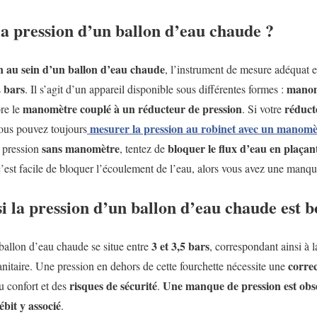
a pression d’un ballon d’eau chaude ?
n au sein d’un ballon d’eau chaude
, l’instrument de mesure adéquat e
bars
manomè
s
. Il s’agit d’un appareil disponible sous différentes formes :
manomètre couplé à un réducteur de pression
réduct
ore le
. Si votre
mesurer la pression au robinet avec un
manomèt
vous pouvez toujours
sans manomètre
bloquer le flux d’eau en plaçant
e pression
, tentez de
 c’est facile de bloquer l’écoulement de l’eau, alors vous avez une manqu
 la pression d’un ballon d’eau chaude est 
3 et 3,5 bars
allon d’eau chaude se situe entre
, correspondant ainsi à 
corre
sanitaire. Une pression en dehors de cette fourchette nécessite une
risques de sécurité
Une manque de pression est obs
u confort et des
.
bit y associé
.