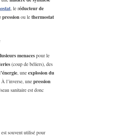
ostat
éducteur de
, le r
 pression
thermostat
ou le
e
lusieurs menaces
pour le
teries
(coup de béliers), des
’énergie
explosion du
, une
pression
. À l’inverse, une
éseau sanitaire est donc
 est souvent utilisé pour